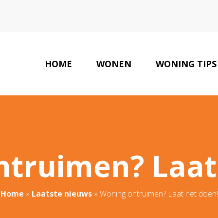
HOME
WONEN
WONING TIPS
truimen? Laat
Home
»
Laatste nieuws
»
Woning ontruimen? Laat het doen!