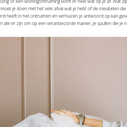
uizing of een woningontruiming komt er heel wat op je af. Wat zi
moet je doen met het vele afval wat je hebt of de meubelen die j
erd heeft in het ontruimen en verhuizen je antwoord op kan ge
n die er zijn om op een verantwoorde manier, je spullen die je n