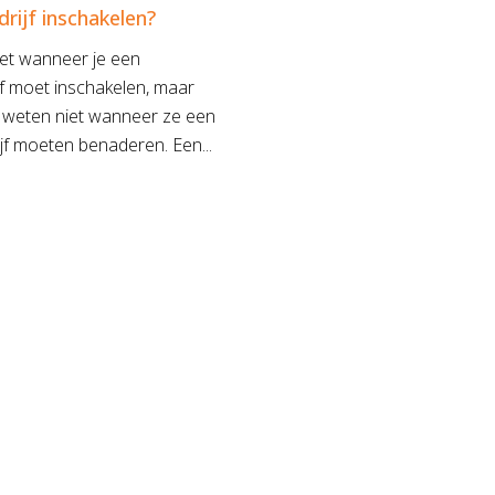
rijf inschakelen?
et wanneer je een
jf moet inschakelen, maar
 weten niet wanneer ze een
jf moeten benaderen. Een...
Pagina's
Home