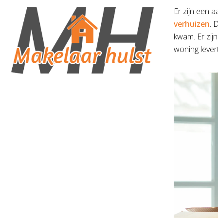
Er zijn een 
verhuizen
. 
kwam. Er zij
woning levert