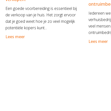
ontruimbed
Een goede voorbereiding is essentieel bij
Iedereen we
de verkoop van je huis. Het zorgt ervoor
verhuisbedri
dat je goed weet hoe je zo veel mogelijk
veel mensen
potentiële kopers kunt...
ontruimbedri
Lees meer
Lees meer
Over ons
Blijf ons volgen om telkens op de hoogte te zijn van de