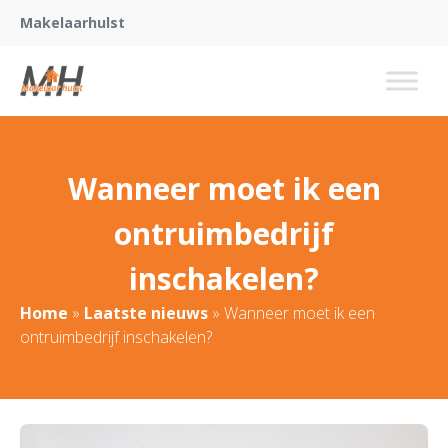
Makelaarhulst
Wanneer moet ik een
ontruimbedrijf
inschakelen?
Home
»
Laatste nieuws
»
Wanneer moet ik een
ontruimbedrijf inschakelen?