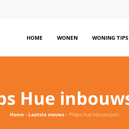
HOME
WONEN
WONING TIPS
ips Hue inbouw
Home
»
Laatste nieuws
»
Philips Hue inbouwspots