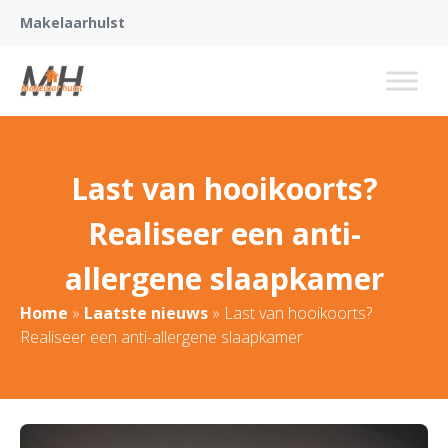
Makelaarhulst
Last van hooikoorts?
Realiseer een anti-
allergene slaapkamer
Home
»
Laatste nieuws
»
Last van hooikoorts?
Realiseer een anti-allergene slaapkamer