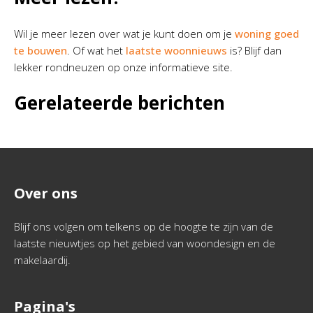
Wil je meer lezen over wat je kunt doen om je
woning goed
te bouwen
. Of wat het
laatste woonnieuws
is? Blijf dan
lekker rondneuzen op onze informatieve site.
Gerelateerde berichten
Over ons
Blijf ons volgen om telkens op de hoogte te zijn van de
laatste nieuwtjes op het gebied van woondesign en de
makelaardij.
Pagina's