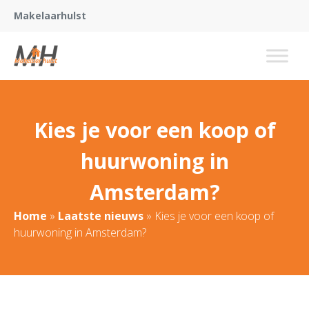
Makelaarhulst
Kies je voor een koop of
huurwoning in
Amsterdam?
Home
»
Laatste nieuws
»
Kies je voor een koop of
huurwoning in Amsterdam?