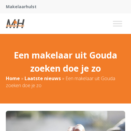
Makelaarhulst
Een makelaar uit Gouda
zoeken doe je zo
Home
»
Laatste nieuws
»
Een makelaar uit Gouda
zoeken doe je zo