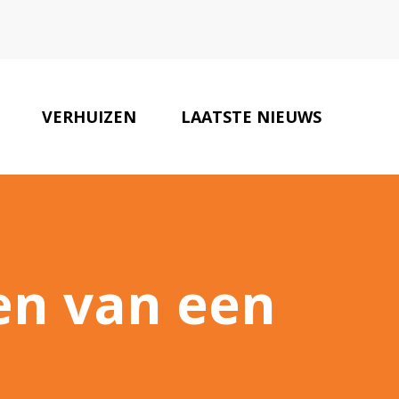
VERHUIZEN
LAATSTE NIEUWS
ONZE PARTNERS
CONTACT
len van een