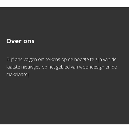
Over ons
Blijf ons volgen om telkens op de hoogte te zijn van de
laatste nieuwtjes op het gebied van woondesign en de
makelaardij.