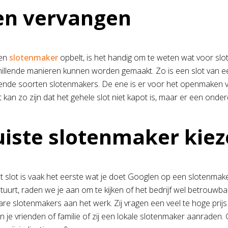
en vervangen
een
slotenmaker
opbelt, is het handig om te weten wat voor slot 
hillende manieren kunnen worden gemaakt. Zo is een slot van e
lende soorten slotenmakers. De ene is er voor het openmaken v
t kan zo zijn dat het gehele slot niet kapot is, maar er een on
uiste slotenmaker kie
ct slot is vaak het eerste wat je doet Googlen op een slotenmak
tuurt, raden we je aan om te kijken of het bedrijf wel betrouwbaar
e slotenmakers aan het werk. Zij vragen een veel te hoge prijs 
n je vrienden of familie of zij een lokale slotenmaker aanraden.