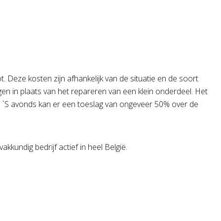
t. Deze kosten zijn afhankelijk van de situatie en de soort
ngen in plaats van het repareren van een klein onderdeel. Het
. `S avonds kan er een toeslag van ongeveer 50% over de
akkundig bedrijf actief in heel België.