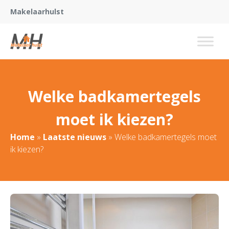
Makelaarhulst
Welke badkamertegels
moet ik kiezen?
Home
»
Laatste nieuws
»
Welke badkamertegels moet
ik kiezen?