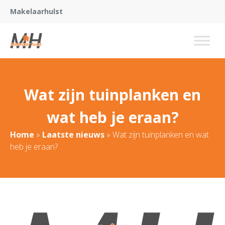
Makelaarhulst
Wat zijn tuinplanken en
wat heb je eraan?
Home
»
Laatste nieuws
»
Wat zijn tuinplanken en wat
heb je eraan?