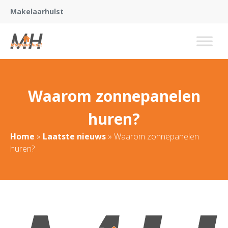
Makelaarhulst
Waarom zonnepanelen
huren?
Home
»
Laatste nieuws
»
Waarom zonnepanelen
huren?