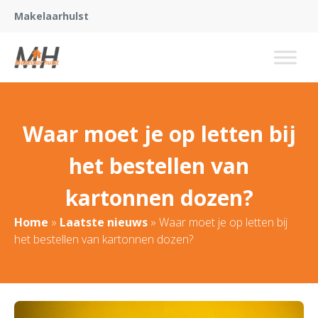
Makelaarhulst
Waar moet je op letten bij
het bestellen van
kartonnen dozen?
Home
»
Laatste nieuws
»
Waar moet je op letten bij
het bestellen van kartonnen dozen?