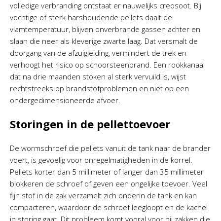
volledige verbranding ontstaat er nauwelijks creosoot. Bij
vochtige of sterk harshoudende pellets daalt de
vlamtemperatuur, blijven onverbrande gassen achter en
slaan die neer als kleverige zwarte laag. Dat versmalt de
doorgang van de afzuigleiding, vermindert de trek en
verhoogt het risico op schoorsteenbrand. Een rookkanaal
dat na drie maanden stoken al sterk vervuild is, wijst
rechtstreeks op brandstofproblemen en niet op een
ondergedimensioneerde afvoer.
Storingen in de pellettoevoer
De wormschroef die pellets vanuit de tank naar de brander
voert, is gevoelig voor onregelmatigheden in de korrel.
Pellets korter dan 5 millimeter of langer dan 35 millimeter
blokkeren de schroef of geven een ongelijke toevoer. Veel
fijn stof in de zak verzamelt zich onderin de tank en kan
compacteren, waardoor de schroef leegloopt en de kachel
in storing gaat. Dit probleem komt vooral voor bij zakken die