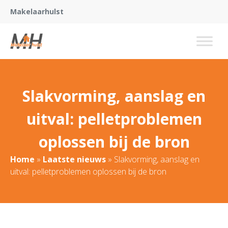
Makelaarhulst
Slakvorming, aanslag en
uitval: pelletproblemen
oplossen bij de bron
Home
»
Laatste nieuws
»
Slakvorming, aanslag en
uitval: pelletproblemen oplossen bij de bron