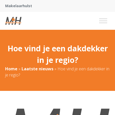
Makelaarhulst
Hoe vind je een dakdekker
in je regio?
Home
»
Laatste nieuws
»
Hoe vind je een dakdekker in
je regio?