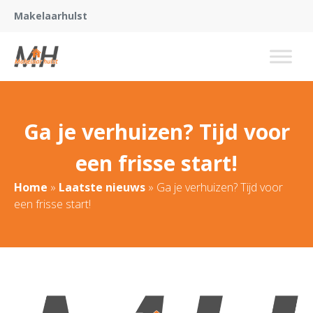
Makelaarhulst
Ga je verhuizen? Tijd voor
een frisse start!
Home
»
Laatste nieuws
»
Ga je verhuizen? Tijd voor
een frisse start!