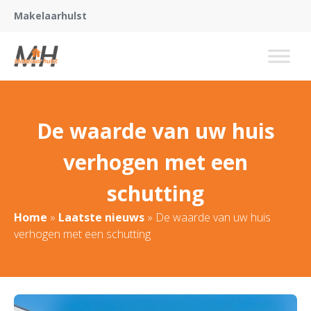
Makelaarhulst
De waarde van uw huis
verhogen met een
schutting
Home
»
Laatste nieuws
»
De waarde van uw huis
verhogen met een schutting