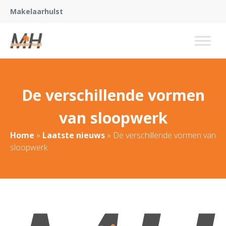
Makelaarhulst
De verschillende vormen
van sloopwerk
Home
»
Laatste nieuws
»
De verschillende vormen van
sloopwerk