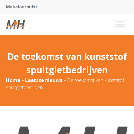
Makelaarhulst
De toekomst van kunststof
spuitgietbedrijven
Home
»
Laatste nieuws
»
De toekomst van kunststof
spuitgietbedrijven