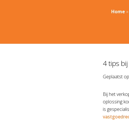
Home
4 tips b
Geplaatst o
Bij het verk
oplossing ko
is gespecial
vastgoedre