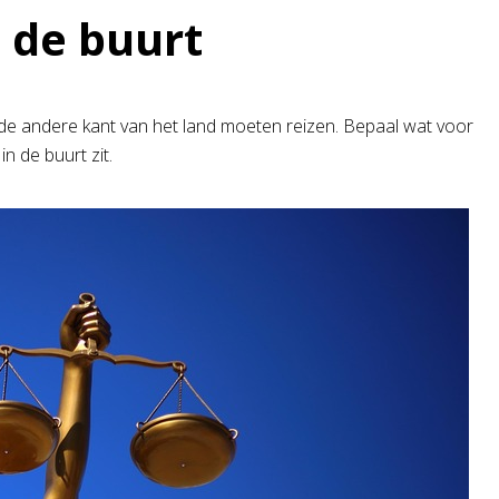
n de buurt
r de andere kant van het land moeten reizen. Bepaal wat voor
in de buurt zit.