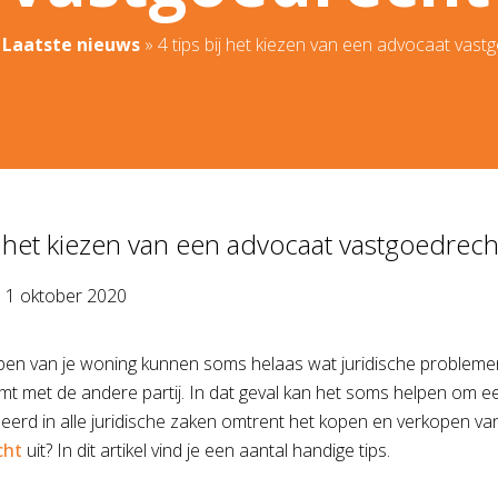
»
Laatste nieuws
»
4 tips bij het kiezen van een advocaat vast
ij het kiezen van een advocaat vastgoedrech
p
1 oktober 2020
open van je woning kunnen soms helaas wat juridische probleme
mt met de andere partij. In dat geval kan het soms helpen om 
iseerd in alle juridische zaken omtrent het kopen en verkopen 
cht
uit? In dit artikel vind je een aantal handige tips.