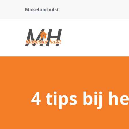
Makelaarhulst
4 tips bij 