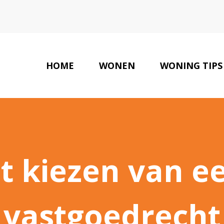
HOME
WONEN
WONING TIPS
het kiezen van 
vastgoedrecht