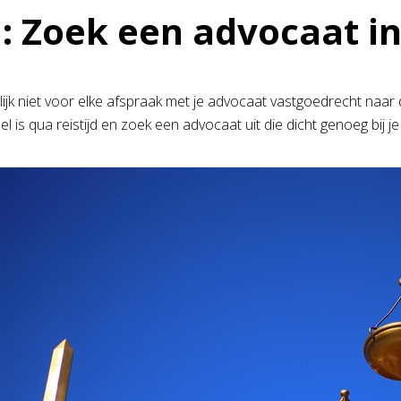
1: Zoek een advocaat i
urlijk niet voor elke afspraak met je advocaat vastgoedrecht naa
l is qua reistijd en zoek een advocaat uit die dicht genoeg bij je 