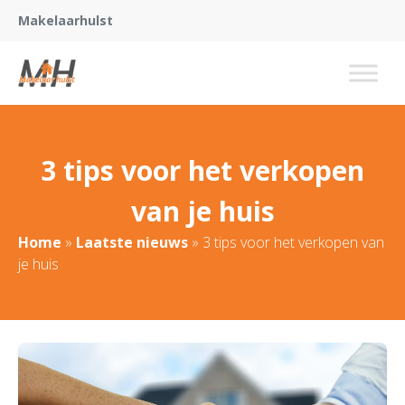
Makelaarhulst
3 tips voor het verkopen
van je huis
Home
»
Laatste nieuws
»
3 tips voor het verkopen van
je huis